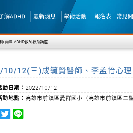
了解ADHD
最新消息
學術活動
報名表
常見
理師-南區-ADHD教師教育講座
1/10/12(三)成毓賢醫師、李孟怡心
活動日期：
2022/10/12
活動地點：
高雄市前鎮區愛群國小（高雄市前鎮區二聖
T
L
w
i