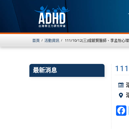
首頁
活動資訊
111/10/12(三)成毓賢醫師、李孟怡心
/
/
11
最新消息
F
a