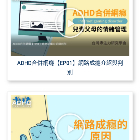
ADHD合併網癮【EP01】網路成癮介紹與判
別