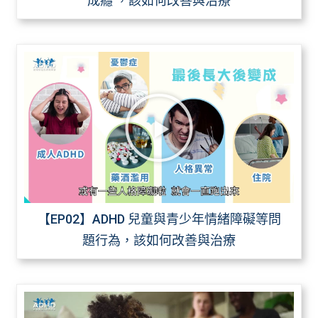
成癮 ，該如何改善與治療
【EP02】ADHD 兒童與青少年情緒障礙等問
題行為，該如何改善與治療