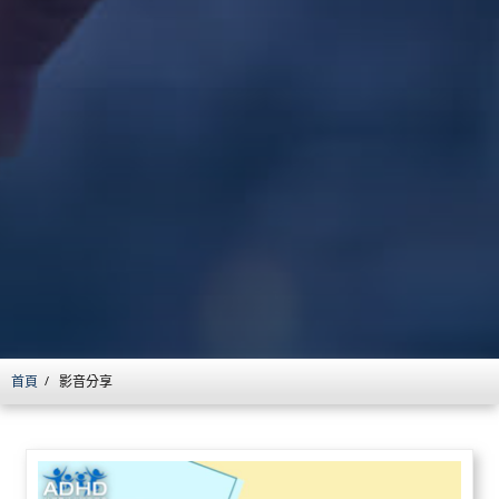
首頁
影音分享
/