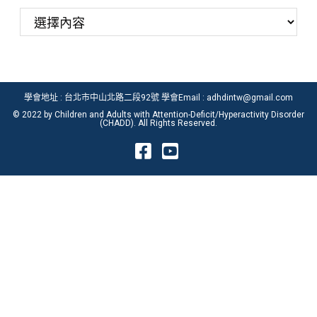
b
t
o
e
o
r
k
學會地址 : 台北市中山北路二段92號 學會Email : adhdintw@gmail.com
© 2022 by Children and Adults with Attention-Deficit/Hyperactivity Disorder
(CHADD). All Rights Reserved.