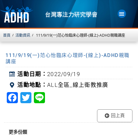
首頁
活動資訊
111/9/19(一)范心怡臨床心理師-(線上)-ADHD親職講座
/
/
111/9/19(一)范心怡臨床心理師-(線上)-ADHD親職
講座
活動日期：
2022/09/19
活動地點：
ALL全區_線上衛教推廣
F
T
L
a
w
i
回上頁
c
i
n
e
t
e
更多份類