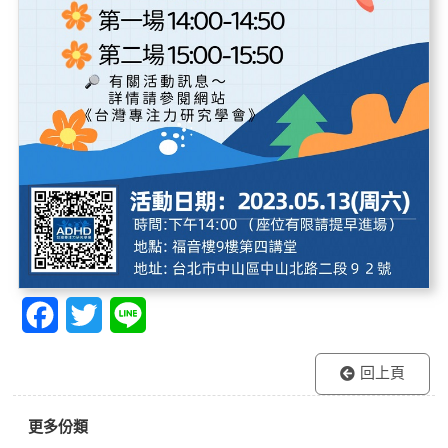
F
T
L
a
w
i
回上頁
c
i
n
e
t
e
更多份類