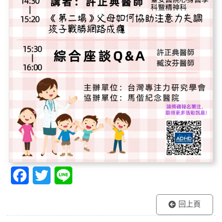
F
T
L
a
w
i
回上頁
c
i
n