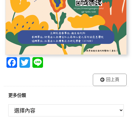
F
T
L
a
w
i
回上頁
c
i
n
e
t
e
更多份類
b
t
o
e
o
r