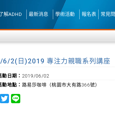
了解ADHD
最新消息
學術活動
報名表
常見
8/6/2(日)2019 專注力親職系列講座
活動日期：
2019/06/02
活動地點：
路易莎咖啡（桃園市大有路366號）
T
L
w
i